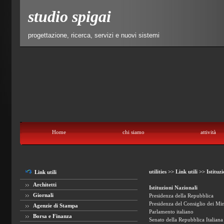
studio spigai
progettazione, ricerca, servizi e nuovi sistemi
Home
chi siamo
attività
Home
chi siamo
attività
lavori
utilities
contatti
utilities >>
Link utili >>
Istituzi
Link utili
Architetti
Istituzioni Nazionali
Giornali
Presidenza della Repubblica
Presidenza del Consiglio dei Min
Agenzie di Stampa
Parlamento italiano
Borsa e Finanza
Senato della Repubblica Italiana