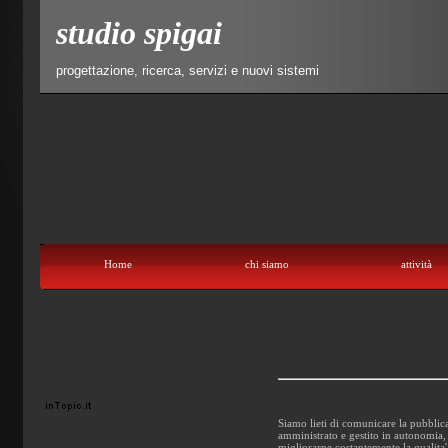
studio spigai
progettazione, ricerca, servizi e nuovi sistemi
Home
chi siamo
attività
Home
chi siamo
attività
lavori
utilities
contatti
Siamo lieti di comunicare la pubblic
amministrato e gestito in autonomia, i
migliorarne costantemente la qualita'